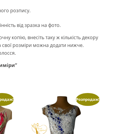
ного розпису.
нність від зразка на фото.
у копію, внесіть таку ж кількість декору
та свої розміри можна додати нижче.
олосся.
виміри”
родаж!
Розпродаж!