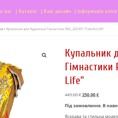
о нас
| Каталог
| Ваш дизайн
| Інформація клієн
ки
»
Купальник для Художньої Гімнастики RGL_202301 ”Colorful Life”
Купальник 
Гімнастики R
Life”
О
П
449.00
€
250.00
€
р
о
Під замовлення. В навно
и
т
г
о
Яскрава та стильна модель