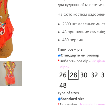
і
ч
для художньої та естетичн
н
н
На фото костюм оздоблен
а
а
л
ц
2600 шт маленькими с
ь
і
45 пришивних каменів
н
н
480 перлин
а
а
ц
:
Типи розмірів
і
2
Стандартний розмір
н
5
*
Виберіть розмір -
Як дізн
а
0
мірок
:
.
4
0
4
0
9
Type of sizes
.
€
Standard size
0
.
*
Select size -
How do I know