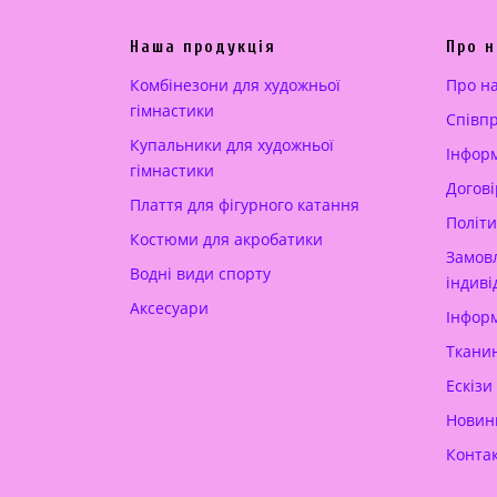
н
н
Наша продукція
Про н
а
а
ц
:
Комбінезони для художньої
Про н
і
2
гімнастики
Cпівп
н
6
Купальники для художньої
Інформ
а
0
гімнастики
Догові
:
.
Плаття для фігурного катання
5
0
Політи
Костюми для акробатики
0
0
Замовл
Водні види спорту
0
індиві
Аксесуари
.
€
Інформ
0
.
Тканин
0
Ескізи
Новин
€
.
Конта