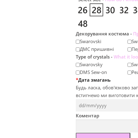
0
€
.
Декорування костюма -
П
Swarovski
Sw
ДМС пришивні
Пе
Type of crystals -
What it loo
Swarovsky
Sw
DMS Sew-on
Pea
*
Дата змагань
Будь ласка, обов'язково з
встигнемо ми виготовити 
Коментар
Купальник