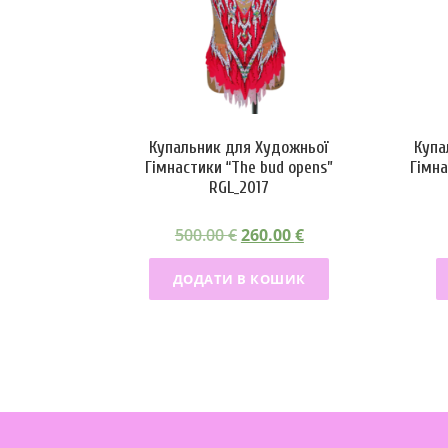
Купальник для Художньої
Купа
Гімнастики “The bud opens”
Гімна
RGL_2017
О
П
500.00
€
260.00
€
р
о
ДОДАТИ В КОШИК
и
т
г
о
і
ч
н
н
а
а
л
ц
ь
і