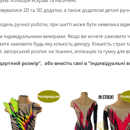
ухів. Кольори яскраві та насичені.
вувалися 2D та 3D додатки, а також додаткові деталі руч
одель ручної роботи, при шитті може бути невелика відмі
ндивідуальними вимірами. Якщо ви хочете замовити точн
те замовити будь-яку кількість декору. Кількість страз 
, авторський розпис на тканині, аплікацію та гумку для в
артний розмір”, або внесіть свої в “індивідуальні 
Розпродаж!
Розп