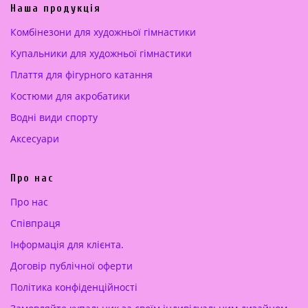
а
а
Наша продукція
ц
:
Комбінезони для художньої гімнастики
і
2
Купальники для художньої гімнастики
н
5
а
0
Плаття для фігурного катання
:
.
Костюми для акробатики
3
0
5
0
Водні види спорту
0
Аксесуари
.
€
0
.
Про нас
0
Про нас
€
Cпівпраця
.
Інформація для клієнта.
Договір публічної оферти
Політика конфіденційності