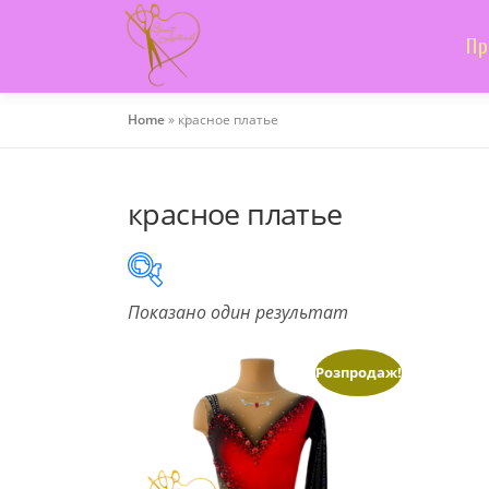
Skip
to
Пр
content
Home
»
красное платье
красное платье
Показано один результат
On sale
(505)
Розпродаж!
Product categories
Product categories