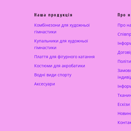
ь
і
н
н
Наша продукція
Про н
а
а
ц
:
Комбінезони для художньої
Про н
і
2
гімнастики
Cпівп
н
2
Купальники для художньої
Інформ
а
0
гімнастики
Догові
:
.
Плаття для фігурного катання
3
0
Політи
Костюми для акробатики
6
0
Замовл
Водні види спорту
0
індиві
Аксесуари
.
€
Інформ
0
.
Тканин
0
Ескізи
Новин
€
.
Конта