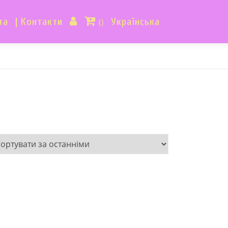
та
| Контакти
Українська
()