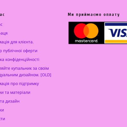
ас
Ми приймаємо оплату
ас
раця
ація для клієнта.
р публічної оферти
ка конфіденційності
яйте купальник за своїм
дуальним дизайном. [OLD]
ація про підтримку
и та матеріали
 та дизайн
ки
кти