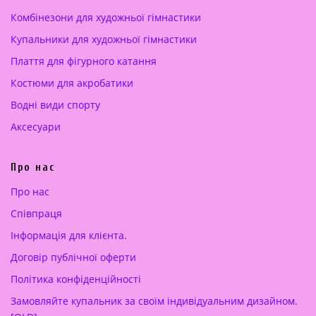
ц
:
Комбінезони для художньої гімнастики
і
2
Купальники для художньої гімнастики
н
2
а
0
Плаття для фігурного катання
:
.
Костюми для акробатики
3
0
6
0
Водні види спорту
0
Аксесуари
.
€
0
.
Про нас
0
Про нас
€
Cпівпраця
.
Інформація для клієнта.
Договір публічної оферти
Політика конфіденційності
Замовляйте купальник за своїм індивідуальним дизайном.