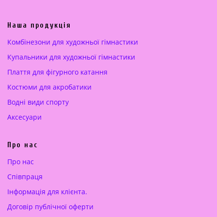
ь
і
н
н
а
а
Наша продукція
ц
:
Комбінезони для художньої гімнастики
і
2
Купальники для художньої гімнастики
н
5
а
0
Плаття для фігурного катання
:
.
Костюми для акробатики
3
0
5
0
Водні види спорту
0
Аксесуари
.
€
0
.
Про нас
0
Про нас
€
Cпівпраця
.
Інформація для клієнта.
Договір публічної оферти