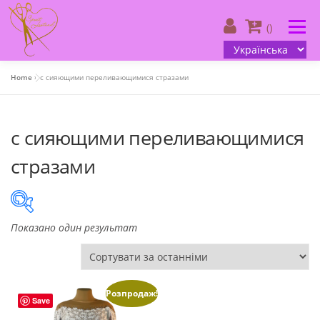
Skip
to
Menu
()
content
Home
»
с сияющими переливающимися стразами
Про нас
| Каталог
| Ваш дизайн
с сияющими переливающимися
| Інформація клієнта
| Контакти
Українська
стразами
Показано один результат
On sale
(505)
Розпродаж!
Save
Product categories