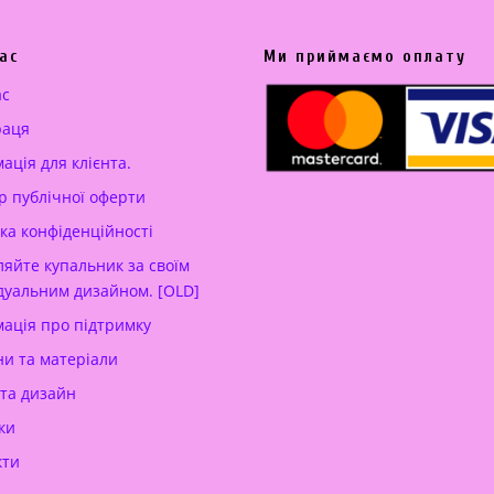
ас
Ми приймаємо оплату
ас
раця
ація для клієнта.
р публічної оферти
ка конфіденційності
яйте купальник за своїм
дуальним дизайном. [OLD]
ація про підтримку
и та матеріали
 та дизайн
ки
кти