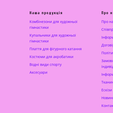
ь
і
н
н
Наша продукція
Про н
а
а
ц
:
Комбінезони для художньої
Про н
і
2
гімнастики
Cпівп
н
2
Купальники для художньої
Інформ
а
0
гімнастики
Догові
:
.
Плаття для фігурного катання
3
0
Політи
Костюми для акробатики
5
0
Замовл
Водні види спорту
0
індиві
Аксесуари
.
€
Інформ
0
.
Тканин
0
Ескізи
Новин
€
.
Конта