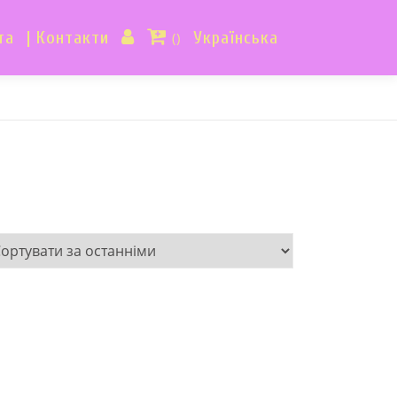
та
| Контакти
Українська
()