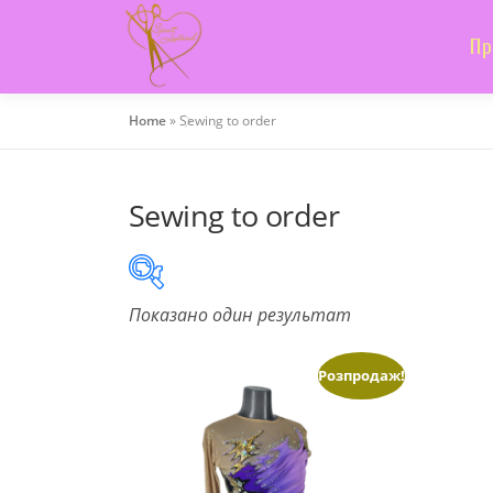
Skip
to
Пр
content
Home
»
Sewing to order
Sewing to order
Показано один результат
On sale
(505)
Розпродаж!
Product categories
Product categories