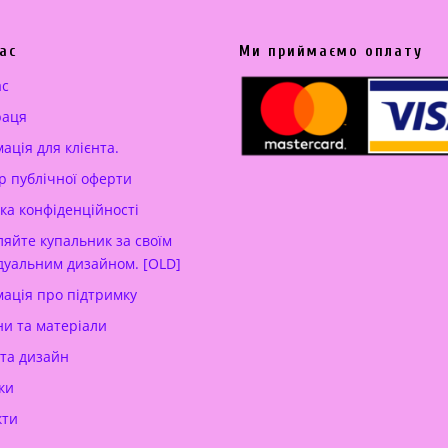
ас
Ми приймаємо оплату
ас
раця
ація для клієнта.
р публічної оферти
ка конфіденційності
яйте купальник за своїм
дуальним дизайном. [OLD]
ація про підтримку
и та матеріали
 та дизайн
ки
кти