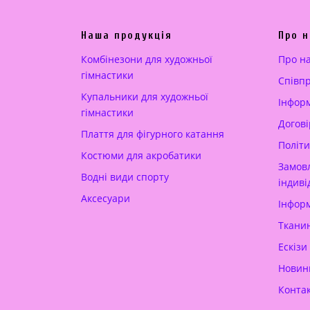
ь
і
н
н
Наша продукція
Про н
а
а
ц
:
Комбінезони для художньої
Про н
і
3
гімнастики
Cпівп
н
0
Купальники для художньої
Інформ
а
0
гімнастики
Догові
:
.
Плаття для фігурного катання
4
0
Політи
Костюми для акробатики
0
0
Замовл
Водні види спорту
0
індиві
Аксесуари
.
€
Інформ
0
.
Тканин
0
Ескізи
Новин
€
.
Конта