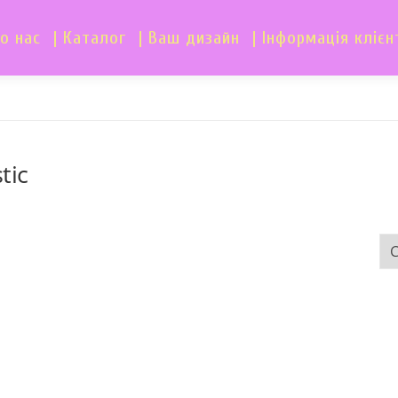
о нас
| Каталог
| Ваш дизайн
| Інформація клієн
tic