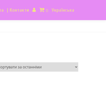
та
| Контакти
Українська
()