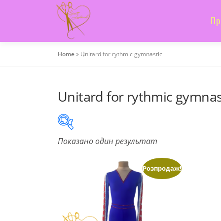
Skip
to
Пр
content
Home
»
Unitard for rythmic gymnastic
Unitard for rythmic gymnas
Показано один результат
On sale
(505)
Розпродаж!
Product categories
Product categories