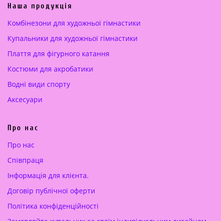
а
а
Наша продукція
ц
:
Комбінезони для художньої гімнастики
і
2
Купальники для художньої гімнастики
н
0
а
0
Плаття для фігурного катання
:
.
Костюми для акробатики
2
0
5
0
Водні види спорту
0
Аксесуари
.
€
0
.
Про нас
0
Про нас
€
Cпівпраця
.
Інформація для клієнта.
Договір публічної оферти
Політика конфіденційності