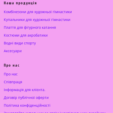
а
а
Наша продукція
ц
:
Комбінезони для художньої гімнастики
і
1
Купальники для художньої гімнастики
н
8
а
0
Плаття для фігурного катання
:
.
Костюми для акробатики
2
0
5
0
Водні види спорту
0
Аксесуари
.
€
0
.
Про нас
0
Про нас
€
Cпівпраця
.
Інформація для клієнта.
Договір публічної оферти
Політика конфіденційності