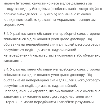
мережі Інтернет, самостійно несе відповідальність за
шкоду, заподіяну його діями (особисто, навіть якщо під його
логіном знаходилося іншу особу) особам або їх майну,
юридичним особам, державі чи моральним принципам
моральності.
8.4. У разі настання обставин непереборної сили, сторони
звільняються від виконання умов цього договору. Під
обставинами непереборної сили для цілей цього договору
розуміються події, що мають надзвичайний,
непередбачений характер, які виключають або об’єктивно
заважають і
8.4. У разі настання обставин непереборної сили, сторони
звільняються від виконання умов цього договору. Під
обставинами непереборної сили для цілей цього договору
розуміються події, що мають надзвичайний,
непередбачений характер, які виключають або об’єктивно
заважають виконанню цього договору, настання яких
Сторони не могли передбачити і запобігти розумними