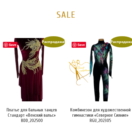
а
а
в
в
SALE
л
л
я
я
л
л
а
а
Распродажа!
Распродажа
Save
Save
5
3
5
5
9
0
.
.
0
0
0
0
€
€
.
.
Платье для бальных танцев
Комбинезон для художественной
Стандарт «Венский вальс»
гимнастики «Северное Сияние»
BDD_202500
RGU_202305