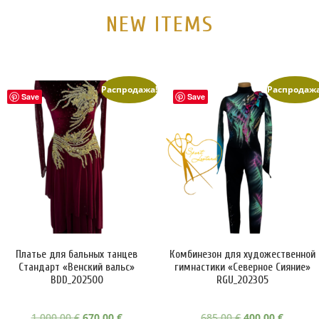
NEW ITEMS
Распродажа!
Распродажа
Save
Save
Платье для бальных танцев
Комбинезон для художественной
Стандарт «Венский вальс»
гимнастики «Северное Сияние»
BDD_202500
RGU_202305
П
Т
П
Т
1,000.00
€
670.00
€
685.00
€
400.00
€