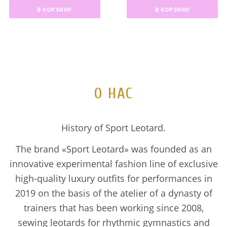
е
е
е
е
т
т
В КОРЗИНУ
В КОРЗИНУ
р
к
р
к
а
а
в
у
в
у
в
в
о
щ
о
щ
л
л
н
а
н
а
я
я
а
я
а
я
л
л
ч
ц
ч
ц
а
а
а
е
а
е
О НАС
5
5
л
н
л
н
8
0
ь
а
ь
а
0
0
н
:
н
:
.
.
History of Sport Leotard.
а
3
а
3
0
0
я
3
я
0
The brand «Sport Leotard» was founded as an
0
0
ц
0
ц
0
innovative experimental fashion line of exclusive
е
.
е
.
€
€
н
0
н
0
high-quality luxury outfits for performances in
.
.
а
0
а
0
2019 on the basis of the atelier of a dynasty of
с
с
trainers that has been working since 2008,
о
€
о
€
sewing leotards for rhythmic gymnastics and
с
.
с
.