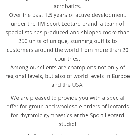
т
т
acrobatics.
а
а
Over the past 1.5 years of active development,
в
в
under the TM Sport Leotard brand, a team of
л
л
я
я
specialists has produced and shipped more than
л
л
250 units of unique, stunning outfits to
а
а
customers around the world from more than 20
5
3
countries.
5
5
9
0
Among our clients are champions not only of
.
.
regional levels, but also of world levels in Europe
0
0
and the USA.
0
0
We are pleased to provide you with a special
€
€
offer for group and wholesale orders of leotards
.
.
for rhythmic gymnastics at the Sport Leotard
studio!