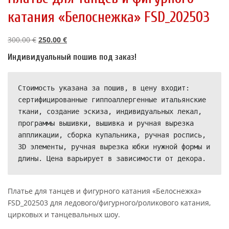
катания «Белоснежка» FSD_202503
П
Т
300.00
€
250.00
€
е
е
Индивидуальный пошив под заказ!
р
к
в
у
о
щ
Стоимость указана за пошив, в цену входит: 
н
а
сертифицированные гиппоаллергенные итальянские 
а
я
ткани, создание эскиза, индивидуальных лекал, 
ч
ц
программы вышивки, вышивка и ручная вырезка 
а
е
аппликации, сборка купальника, ручная роспись, 
л
н
3D элементы, ручная вырезка юбки нужной формы и 
ь
а
длины. Цена варьирует в зависимости от декора.
н
:
а
2
Платье для танцев и фигурного катания «Белоснежка»
я
5
FSD_202503 для ледового/фигурного/роликового катания,
ц
0
цирковых и танцевальных шоу.
е
.
н
0