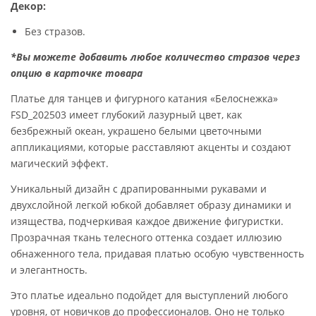
Декор:
а
0
с
Без стразов.
о
€
*Вы можете добавить любое количество стразов через
с
.
опцию в карточке товара
т
а
Платье для танцев и фигурного катания «Белоснежка»
в
FSD_202503 имеет глубокий лазурный цвет, как
л
безбрежный океан, украшено белыми цветочными
я
аппликациями, которые расставляют акценты и создают
л
магический эффект.
а
Уникальный дизайн с драпированными рукавами и
3
двухслойной легкой юбкой добавляет образу динамики и
0
изящества, подчеркивая каждое движение фигуристки.
0
Прозрачная ткань телесного оттенка создает иллюзию
.
обнаженного тела, придавая платью особую чувственность
0
и элегантность.
0
Это платье идеально подойдет для выступлений любого
€
уровня, от новичков до профессионалов. Оно не только