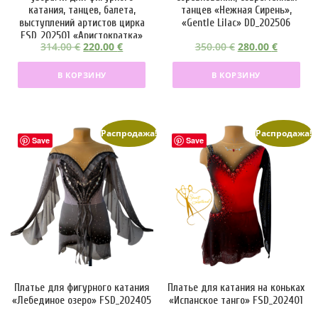
катания, танцев, балета,
танцев «Нежная Сирень»,
выступлений артистов цирка
«Gentle Lilac» DD_202506
FSD_202501 «Аристократка»
П
Т
П
Т
314.00
€
220.00
€
350.00
€
280.00
€
е
е
е
е
В КОРЗИНУ
В КОРЗИНУ
р
к
р
к
в
у
в
у
о
щ
о
щ
н
а
н
а
Распродажа!
Распродажа!
Save
Save
а
я
а
я
ч
ц
ч
ц
а
е
а
е
л
н
л
н
ь
а
ь
а
н
:
н
:
а
2
а
2
я
2
я
8
ц
0
ц
0
Платье для фигурного катания
Платье для катания на коньках
е
.
е
.
«Лебединое озеро» FSD_202405
«Испанское танго» FSD_202401
н
0
н
0