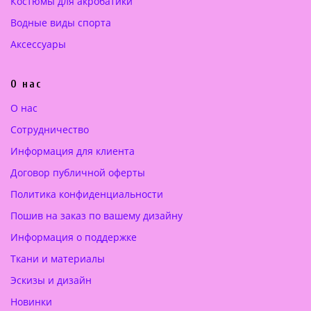
Костюмы для акробатики
с
с
о
€
о
€
Водные виды спорта
с
.
с
.
Аксессуары
т
т
а
а
О нас
в
в
л
л
О нас
я
я
Сотрудничество
л
л
а
а
Информация для клиента
3
3
Договор публичной оферты
8
6
Политика конфиденциальности
6
0
.
.
Пошив на заказ по вашему дизайну
0
0
Информация о поддержке
0
0
Ткани и материалы
€
€
Эскизы и дизайн
.
.
Новинки