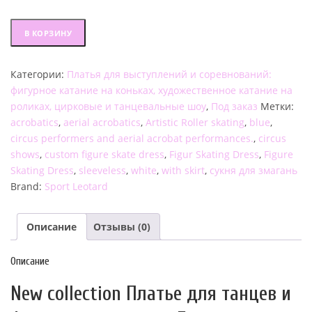
Количество
В КОРЗИНУ
товара
Платье
Категории:
Платья для выступлений и соревнований:
для
фигурное катание на коньках, художественное катание на
танцев
роликах, цирковые и танцевальные шоу
,
Под заказ
Метки:
и
acrobatics
,
aerial acrobatics
,
Artistic Roller skating
,
blue
,
фигурного
circus performers and aerial acrobat performances.
,
circus
катания
shows
,
custom figure skate dress
,
Figur Skating Dress
,
Figure
"Белоснежка"
Skating Dress
,
sleeveless
,
white
,
with skirt
,
сукня для змагань
FSD_202503
Brand:
Sport Leotard
Описание
Отзывы (0)
Описание
New collection Платье для танцев и