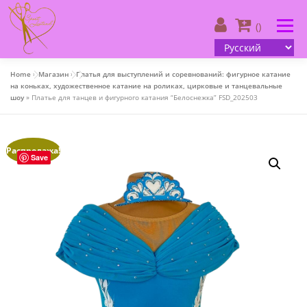
Skip
to
Menu
()
content
Home
»
Магазин
»
Платья для выступлений и соревнований: фигурное катание
О нас
| Каталог
| Ваш дизайн
на коньках, художественное катание на роликах, цирковые и танцевальные
шоу
»
Платье для танцев и фигурного катания “Белоснежка” FSD_202503
| Информация для клиента
| Контакты
Распродажа!
Save
()
Русский