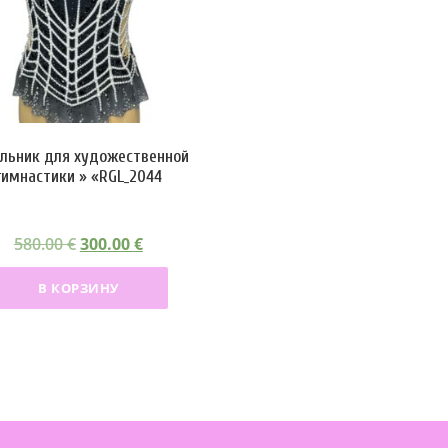
льник для художественной
гимнастики » «RGL_2044
П
Т
580.00
€
300.00
€
е
е
В КОРЗИНУ
р
к
в
у
о
щ
н
а
а
я
ч
ц