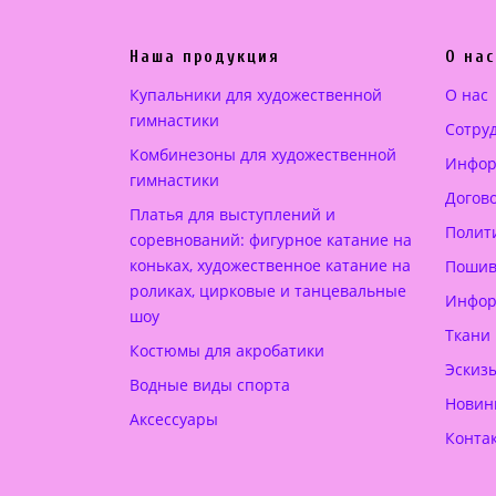
а
е
л
н
Наша продукция
О нас
ь
а
н
:
Купальники для художественной
О нас
а
2
гимнастики
Сотру
я
2
Комбинезоны для художественной
Инфор
ц
0
гимнастики
Догов
е
.
Платья для выступлений и
н
0
Полит
соревнований: фигурное катание на
а
0
коньках, художественное катание на
Пошив
с
роликах, цирковые и танцевальные
Инфор
шоу
о
€
Ткани
с
.
Костюмы для акробатики
Эскиз
т
Водные виды спорта
Новин
а
Аксессуары
в
Конта
л
я