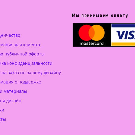
а
е
л
н
Мы принимаем оплату
ь
а
н
:
а
3
дничество
я
0
мация для клиента
ц
0
ор публичной оферты
е
.
н
0
ика конфиденциальности
а
0
 на заказ по вашему дизайну
с
мация о поддержке
о
€
 и материалы
с
.
ы и дизайн
т
ки
а
в
кты
л
я