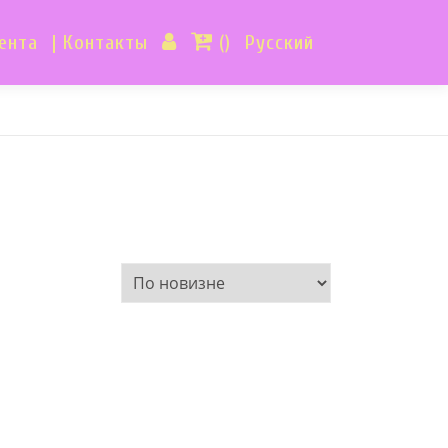
ента
| Контакты
()
Русский
300 €
280
300