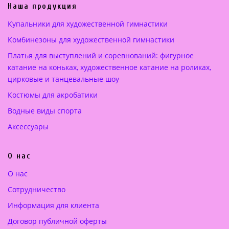
ь
а
Наша продукция
н
:
Купальники для художественной гимнастики
а
2
Комбинезоны для художественной гимнастики
я
6
ц
0
Платья для выступлений и соревнований: фигурное
е
.
катание на коньках, художественное катание на роликах,
н
0
цирковые и танцевальные шоу
а
0
Костюмы для акробатики
с
о
€
Водные виды спорта
с
.
Аксессуары
т
а
О нас
в
л
О нас
я
Сотрудничество
л
а
Информация для клиента
3
Договор публичной оферты
5