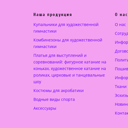
а
е
л
н
Наша продукция
О нас
ь
а
н
:
Купальники для художественной
О нас
а
2
гимнастики
Сотру
я
6
Комбинезоны для художественной
Инфор
ц
0
гимнастики
Догов
е
.
Платья для выступлений и
н
0
Полит
соревнований: фигурное катание на
а
0
коньках, художественное катание на
Пошив
с
роликах, цирковые и танцевальные
Инфор
шоу
о
€
Ткани
с
.
Костюмы для акробатики
Эскиз
т
Водные виды спорта
Новин
а
Аксессуары
в
Конта
л
я