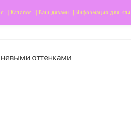
ас
| Каталог
| Ваш дизайн
| Информация для кли
еневыми оттенками