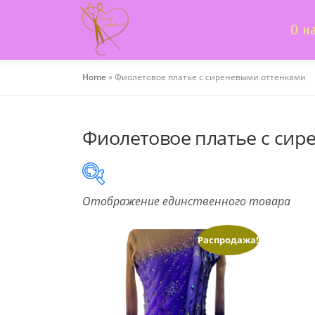
Skip
to
О н
content
Home
»
Фиолетовое платье с сиреневыми оттенками
Фиолетовое платье с сир
Отображение единственного товара
В продаже
(505)
Распродажа!
Product categories
Product categories