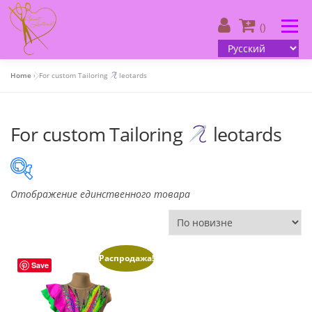
Skip
to
Menu
()
content
Home
»
For custom Tailoring
leotards
О нас
| Каталог
| Ваш дизайн
For custom Tailoring
leotards
| Информация для клиента
| Контакты
Отображение единственного товара
()
Русский
В продаже
(505)
Распродажа!
Save
Product categories
Product categories