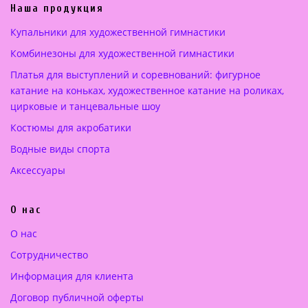
ь
а
Наша продукция
н
:
Купальники для художественной гимнастики
а
2
Комбинезоны для художественной гимнастики
я
2
ц
5
Платья для выступлений и соревнований: фигурное
е
.
катание на коньках, художественное катание на роликах,
н
0
цирковые и танцевальные шоу
а
0
Костюмы для акробатики
с
о
€
Водные виды спорта
с
.
Аксессуары
т
а
О нас
в
л
О нас
я
Сотрудничество
л
а
Информация для клиента
3
Договор публичной оферты
5