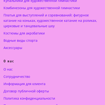
Купальники для художественной гимнастики
а
2
а
2
Комбинезоны для художественной гимнастики
я
5
я
5
ц
0
ц
0
Платья для выступлений и соревнований: фигурное
е
.
е
.
катание на коньках, художественное катание на роликах,
н
0
н
0
цирковые и танцевальные шоу
а
0
а
0
Костюмы для акробатики
с
с
о
€
о
€
Водные виды спорта
с
.
с
.
Аксессуары
т
т
а
а
О нас
в
в
л
л
О нас
я
я
Сотрудничество
л
л
а
а
Информация для клиента
4
5
Договор публичной оферты
5
5
Политика конфиденциальности
0
0