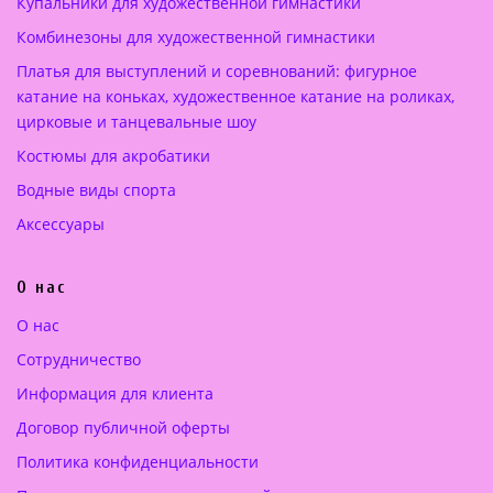
Купальники для художественной гимнастики
а
2
а
2
Комбинезоны для художественной гимнастики
я
0
я
5
ц
0
ц
5
Платья для выступлений и соревнований: фигурное
е
.
е
.
катание на коньках, художественное катание на роликах,
н
0
н
0
цирковые и танцевальные шоу
а
0
а
0
Костюмы для акробатики
с
с
о
€
о
€
Водные виды спорта
с
.
с
.
Аксессуары
т
т
а
а
О нас
в
в
л
л
О нас
я
я
Сотрудничество
л
л
а
а
Информация для клиента
2
3
Договор публичной оферты
5
3
Политика конфиденциальности
0
6