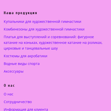
а
е
л
н
ь
а
Наша продукция
н
:
Купальники для художественной гимнастики
а
4
Комбинезоны для художественной гимнастики
я
0
ц
0
Платья для выступлений и соревнований: фигурное
е
.
катание на коньках, художественное катание на роликах,
н
0
цирковые и танцевальные шоу
а
0
Костюмы для акробатики
с
о
€
Водные виды спорта
с
.
Аксессуары
т
а
О нас
в
л
О нас
я
Сотрудничество
л
а
Информация для клиента