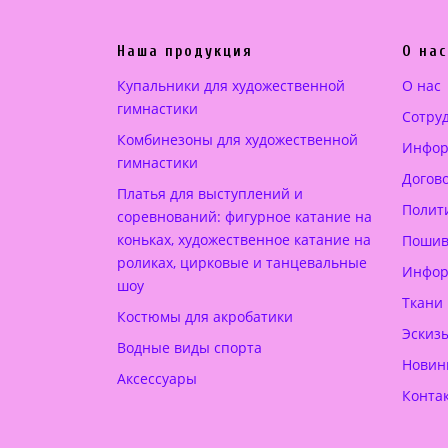
а
е
л
н
Наша продукция
О нас
ь
а
н
:
Купальники для художественной
О нас
а
2
гимнастики
Сотру
я
5
Комбинезоны для художественной
Инфор
ц
0
гимнастики
Догов
е
.
Платья для выступлений и
н
0
Полит
соревнований: фигурное катание на
а
0
коньках, художественное катание на
Пошив
с
роликах, цирковые и танцевальные
Инфор
шоу
о
€
Ткани
с
.
Костюмы для акробатики
Эскиз
т
Водные виды спорта
Новин
а
Аксессуары
в
Конта
л
я