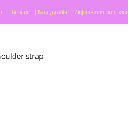
ас
| Каталог
| Ваш дизайн
| Информация для кли
houlder strap