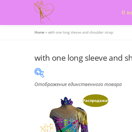
Skip
to
О н
content
Home
»
with one long sleeve and shoulder strap
with one long sleeve and s
Отображение единственного товара
В продаже
(505)
Распродажа!
Product categories
Product categories