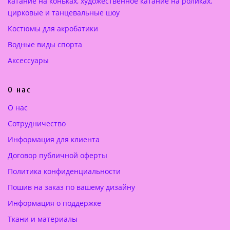
катание на коньках, художественное катание на роликах,
н
0
цирковые и танцевальные шоу
€
а
0
.
Костюмы для акробатики
с
о
€
Водные виды спорта
с
.
Аксессуары
т
а
О нас
в
л
О нас
я
Сотрудничество
л
а
Информация для клиента
2
Договор публичной оферты
5
Политика конфиденциальности
0
.
Пошив на заказ по вашему дизайну
0
Информация о поддержке
0
Ткани и материалы