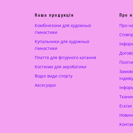
ь
і
н
н
Наша продукція
Про н
а
а
ц
:
Комбінезони для художньої
Про н
і
1
гімнастики
Cпівп
н
8
Купальники для художньої
Інформ
а
0
гімнастики
Догові
:
.
Плаття для фігурного катання
2
0
Політи
Костюми для акробатики
5
0
Замовл
Водні види спорту
0
індиві
Аксесуари
.
€
Інформ
0
.
Тканин
0
Ескізи
Новин
€
.
Конта