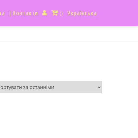
та
| Контакти
Українська
()