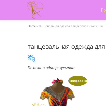
Skip
to
Пр
content
Home
»
танцевальная одежда для девочек и женщин
танцевальная одежда для
Показано один результат
On sale
(505)
Розпродаж!
Product categories
Product categories