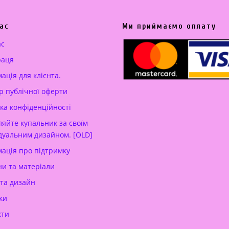
ас
Ми приймаємо оплату
ас
раця
ація для клієнта.
р публічної оферти
ка конфіденційності
яйте купальник за своїм
дуальним дизайном. [OLD]
ація про підтримку
и та матеріали
 та дизайн
ки
кти