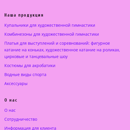
а
е
л
н
ь
а
Наша продукция
н
:
Купальники для художественной гимнастики
а
1
Комбинезоны для художественной гимнастики
я
8
ц
0
Платья для выступлений и соревнований: фигурное
е
.
катание на коньках, художественное катание на роликах,
н
0
цирковые и танцевальные шоу
а
0
Костюмы для акробатики
с
о
€
Водные виды спорта
с
.
Аксессуары
т
а
О нас
в
л
О нас
я
Сотрудничество
л
а
Информация для клиента