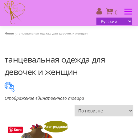
Skip
to
Menu
()
content
Home
»
танцевальная одежда для девочек и женщин
О нас
| Каталог
| Ваш дизайн
танцевальная одежда для
| Информация для клиента
| Контакты
девочек и женщин
()
Русский
Отображение единственного товара
В продаже
(505)
Распродажа!
Save
Product categories